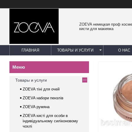
ZOEVA немецкая проф косме
кисти для макияжа
ГЛАВНАЯ
ТОВАРЫ И УСЛУГИ
О НАС
Товары и услуги
ZOEVA тіні для очей
ZOEVA набори пензлів
ZOEVA румяна
ZOEVA кисті для особи в
індивідуальному силіконовому
чохлі