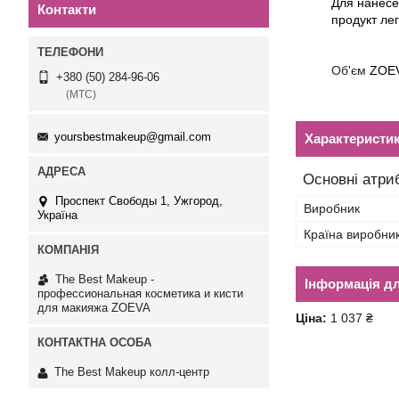
Для нанес
Контакти
продукт ле
Об'єм
ZOE
+380 (50) 284-96-06
(МТС)
yoursbestmakeup@gmail.com
Характеристи
Основні атри
Проспект Свободы 1, Ужгород,
Виробник
Україна
Країна виробни
The Best Makeup -
Інформація д
профессиональная косметика и кисти
для макияжа ZOEVA
Ціна:
1 037 ₴
The Best Makeup колл-центр