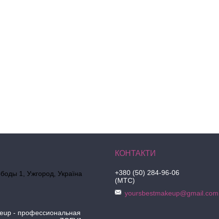
+380 (50) 284-96-06
боды 1, Ужгород, Україна
(МТС)
yoursbestmakeup@gmail.com
keup - профессиональная