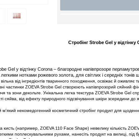
Стробінг Strobe Gel у відтінку
obe
Gel
у відтінку
Corona
–
благородне напівпрозоре перламутрове
 легкими нотками рожевого золота, для світлих і середніх тонів ш
 вільна від інгредієнтів тваринного походження, освіжає й оживляє
вні частинки
ZOEVA
Strobe
Gel
створюють напівпрозорий сяйний фіні
чя та зони декольте. Унікальна легка текстура
ZOEVA
Strobe
Gel
спр
сті сяйва, від ефекту природного підсвічування шкіри зсередини до
 м'який некомедогенний косметичний стробінг продукт для щоденн
а кисть (например,
ZOEVA
110
Face
Shape
) невелику кількість
ZOEV
егкими поплескувальними рухами, нанесіть продукт на вилиці, під б