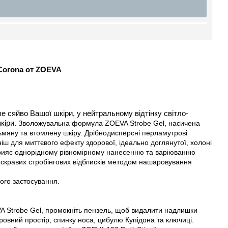
Corona
от ZOEVA
 сяйво Вашої шкіри, у нейтральному відтінку світло-
кіри.
Зволожувальна формула
ZOEVA
Strobe
Gel
, насичена
 тьмяну та втомлену шкіру. Дрібнодисперсні перламутрові
ш для миттєвого ефекту здорової, ідеально доглянутої, холоні
ияє однорідному рівномірному нанесенню та варіюванню
 яскравих стробінгових відблисків методом нашаровування
ого застосування.
A
Strobe
Gel
, промокніть пензель, щоб видалити надлишки
ровний простір, спинку носа, цибулю Купідона та ключиці.