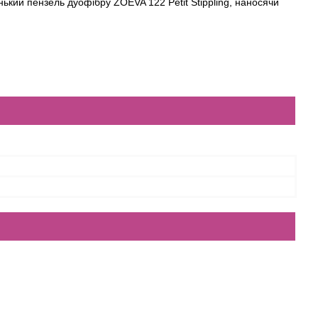
енький пензель дуофібру
ZOEVA
122
Petit
Stippling
, наносячи