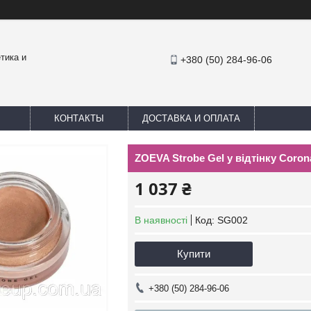
тика и
+380 (50) 284-96-06
КОНТАКТЫ
ДОСТАВКА И ОПЛАТА
ZOEVA Strobe Gel у відтінку Coron
1 037 ₴
В наявності
Код:
SG002
Купити
+380 (50) 284-96-06