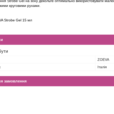
ення
Strobe
Gel
на зону декольте оптимально використовувати мал
гкими круговими рухами.
VA
Strobe
Gel 15 мл
ки
бути
ZOEVA
к
Італія
ля замовлення