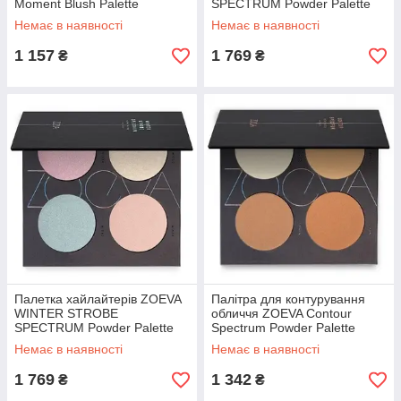
Moment Blush Palette
SPECTRUM Powder Palette
Немає в наявності
Немає в наявності
1 157
1 769
₴
₴
Палетка хайлайтерів ZOEVA
Палітра для контурування
WINTER STROBE
обличчя ZOEVA Contour
SPECTRUM Powder Palette
Spectrum Powder Palette
Немає в наявності
Немає в наявності
1 769
1 342
₴
₴