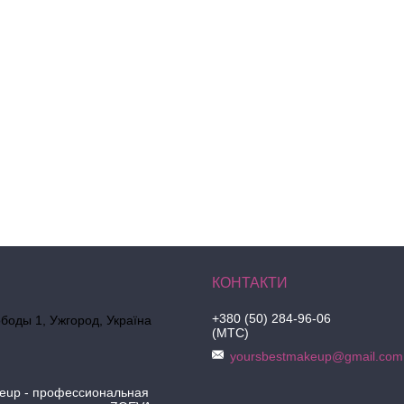
+380 (50) 284-96-06
боды 1, Ужгород, Україна
(МТС)
yoursbestmakeup@gmail.com
keup - профессиональная