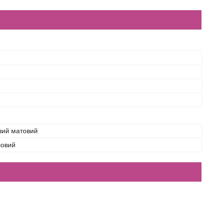
вий матовий
ловий