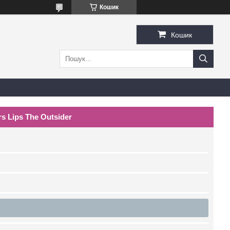
Кошик
Кошик
s Lips The Outsider