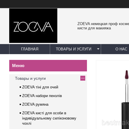
ZOEVA немецкая проф косме
кисти для макияжа
ГЛАВНАЯ
ТОВАРЫ И УСЛУГИ
О НАС
Товары и услуги
ZOEVA тіні для очей
ZOEVA набори пензлів
ZOEVA румяна
ZOEVA кисті для особи в
індивідуальному силіконовому
чохлі