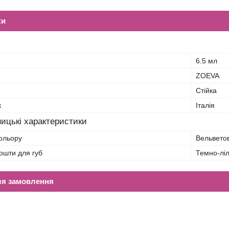
ки
6.5 мл
ZOEVA
Стійка
к
Італія
ицькі характеристики
кольору
Вельвето
 кошти для губ
Темно-лі
ля замовлення