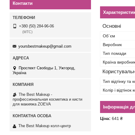
Контакти
Характеристи
Основні
+380 (50) 284-96-06
(МТС)
Об`єм
Виробник
yoursbestmakeup@gmail.com
Тип помади
Країна виробни
Проспект Свободы 1, Ужгород,
Користувальн
Україна
Тип відтінку та 
Колір і відтінок
The Best Makeup -
профессиональная косметика и кисти
для макияжа ZOEVA
Інформація д
Ціна:
641 ₴
The Best Makeup колл-центр