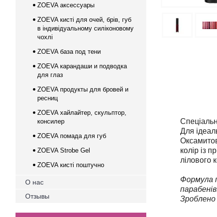
ZOEVA аксессуары
ZOEVA кисті для очей, брів, губ
в індивідуальному силіконовому
чохлі
ZOEVA база под тени
ZOEVA карандаши и подводка
для глаз
Мат
ZOEVA продукты для бровей и
ресниц
ZOEVA хайлайтер, скульптор,
Спеціальн
консилер
Для ідеал
ZOEVA помада для губ
Оксамитов
колір із п
ZOEVA Strobe Gel
лілового к
ZOEVA кисті поштучно
Формула п
О нас
парабенів
Отзывы
Зроблено в