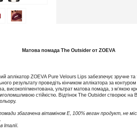
ова помада
The Outsider
от
ZOEVA
ий аплікатор
ZOEVA
Pure
Velours
Lips
забезпечує зручне та
ьного результату проведіть кінчиком аплікатора за контуром 
а, високопігментована, ультрат матова помада, з м'якою к
риголомшливою стійкістю. Відтінок The Outsider
створює на В
ольору.
омади збагачена вітаміном Е, 100% веган продукт, не мі
.
 Італії.