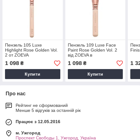
Пензель 105 Luxe
Пензель 109 Luxe Face
Пенз
Highlight Rose Golden Vol.
Paint Rose Golden Vol. 2
Fini
2 от ZOEVA
від ZOEVA в
індивідуальному
1 098
1 098
1 3
₴
₴
фірмовому пакованні
Купити
Купити
Про нас
Рейтинг не сформований
Менше 5 відгуків за останній рік
Працює з 12.05.2016
м. Ужгород
Проспект Свободы 1, Ужгород, Україна