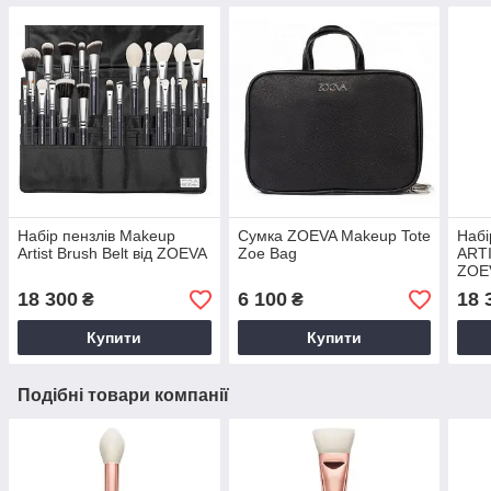
Набір пензлів Makeup
Сумка ZOEVA Makeup Tote
Набі
Artist Brush Belt від ZOEVA
Zoe Bag
ARTI
ZOE
18 300
6 100
18 
₴
₴
Купити
Купити
Подібні товари компанії