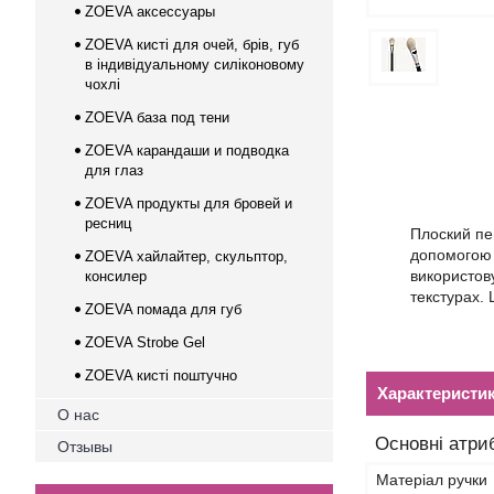
ZOEVA аксессуары
ZOEVA кисті для очей, брів, губ
в індивідуальному силіконовому
чохлі
ZOEVA база под тени
ZOEVA карандаши и подводка
для глаз
ZOEVA продукты для бровей и
ресниц
Плоский пен
допомогою 
ZOEVA хайлайтер, скульптор,
використов
консилер
текстурах.
ZOEVA помада для губ
ZOEVA Strobe Gel
ZOEVA кисті поштучно
Характеристи
О нас
Основні атри
Отзывы
Матеріал ручки