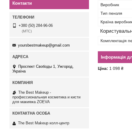
Контакти
Виробник
Тип пензля
Країна виробни
+380 (50) 284-96-06
Користувальн
(МТС)
Комплектація п
yoursbestmakeup@gmail.com
Інформація д
Проспект Свободы 1, Ужгород,
Ціна:
1 098 ₴
Україна
The Best Makeup -
профессиональная косметика и кисти
для макияжа ZOEVA
The Best Makeup колл-центр