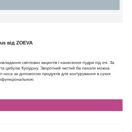
cus від ZOEVA
кладання світлових акцентів і нанесення пудри під очі. За
та цибулю Купідону. Зворотний чистий бік пензля можна
л носа за допомогою продуктів для контурування в сухих
тофункціональною.