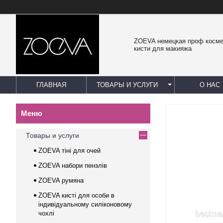
ZOEVA немецкая проф косме
кисти для макияжа
ГЛАВНАЯ
ТОВАРЫ И УСЛУГИ
О НАС
Товары и услуги
ZOEVA тіні для очей
ZOEVA набори пензлів
ZOEVA румяна
ZOEVA кисті для особи в
індивідуальному силіконовому
чохлі