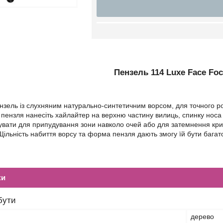
Пензель 114 Luxe Face Fo
зель із слухняним натурально-синтетичним ворсом, для точного роз
пензля нанесіть хайлайтер на верхню частину вилиць, спинку носа 
увати для припудування зони навколо очей або для затемнення кри
 Щільність набиття ворсу та форма пензля дають змогу їй бути бага
ки
бути
дерево