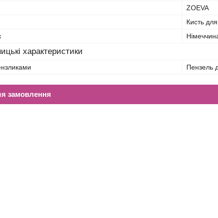
ZOEVA
Кисть для
к
Німеччин
ицькі характеристики
ензликами
Пензель д
ля замовлення