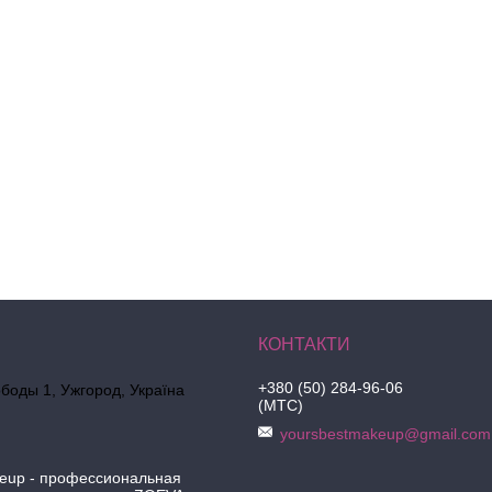
+380 (50) 284-96-06
боды 1, Ужгород, Україна
(МТС)
yoursbestmakeup@gmail.com
keup - профессиональная