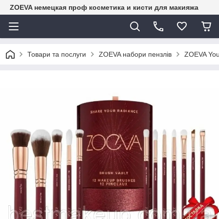
ZOEVA немецкая проф косметика и кисти для макияжа
Товари та послуги
ZOEVA набори пензлів
ZOEVA Your