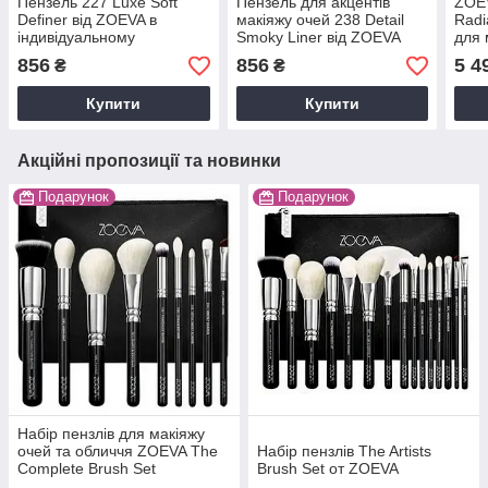
Пензель 227 Luxe Soft
Пензель для акцентів
ZOEV
Definer від ZOEVA в
макіяжу очей 238 Detail
Radi
індивідуальному
Smoky Liner від ZOEVA
для 
силіконовому чохлі
оче
856
856
5 4
₴
₴
Купити
Купити
Акційні пропозиції та новинки
Подарунок
Подарунок
Набір пензлів для макіяжу
очей та обличчя ZOEVA The
Набір пензлів The Artists
Complete Brush Set
Brush Set от ZOEVA