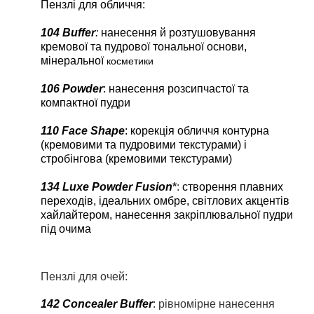
Пензлі для обличчя:
104
Buffer
:
нанесення й розтушовування
кремової та пудрової тональної основи,
мінеральної
косметики
106
Powder
: нанесення розсипчастої та
компактної пудри
110
Face
Shape
: корекція обличчя контурна
(кремовими та пудровими текстурами) і
стробінгова (кремовими текстурами)
134 Luxe Powder Fusion
*
:
створення плавних
переходів, ідеальних омбре, світлових акцентів
хайлайтером, нанесення закріплювальної пудри
під очима
Пензлі для очей:
142
Concealer
Buffer
:
рівномірне нанесення