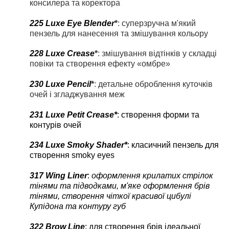
консилера та коректора
225 Luxe Eye Blender
*
: суперзручна
м'який
пензель для нанесення та змішування кольору
228 Luxe Crease
*
: змішування відтінків у складці
повіки та створення ефекту «омбре»
230 Luxe Pencil
*
: детальне оброблення куточків
очей і згладжування меж
231
Luxe
Petit
Crease
*
: створення форми та
контурів очей
234
Luxe
Smoky
Shader
*
: класичний пензель для
створення
smoky
eyes
317
Wing
Liner
:
оформлення крилатих стрілок
тінями та підводками, м'яке оформлення брів
тінями, створення чіткої красивої цибулі
Купідона та контуру губ
322 Brow Line
: для створення брів ідеальної