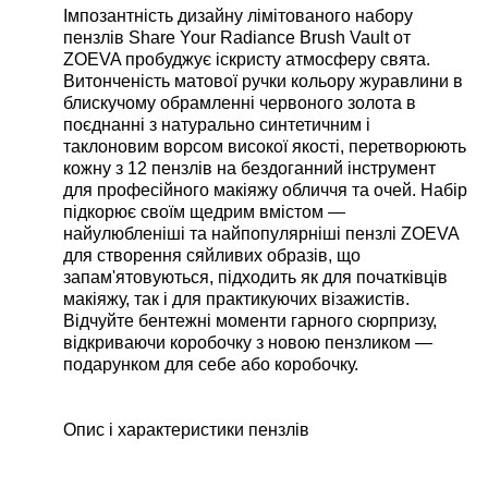
Імпозантність дизайну лімітованого набору
пензлів
Share
Your
Radiance
Brush
Vault
от
ZOEVA
пробуджує іскристу атмосферу свята.
Витонченість матової ручки кольору журавлини в
блискучому обрамленні червоного золота в
поєднанні з натурально синтетичним і
таклоновим ворсом високої якості, перетворюють
кожну з 12 пензлів на бездоганний інструмент
для професійного макіяжу обличчя та очей. Набір
підкорює своїм щедрим вмістом —
найулюбленіші та найпопулярніші пензлі
ZOEVA
для створення сяйливих образів, що
запам'ятовуються, підходить як для початківців
макіяжу, так і для практикуючих візажистів.
Відчуйте бентежні моменти гарного сюрпризу,
відкриваючи коробочку з новою пензликом —
подарунком для себе або коробочку.
Опис і характеристики пензлів